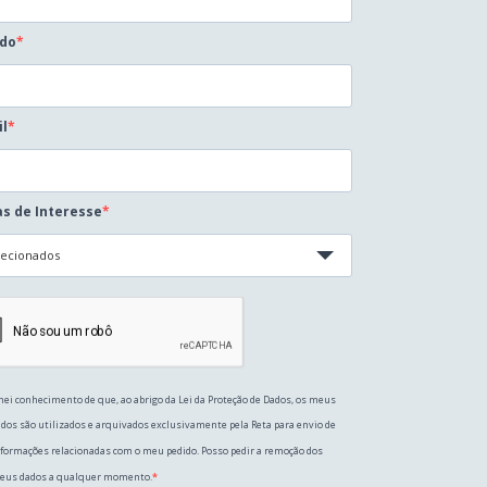
ido
il
s de Interesse
lecionados
ei conhecimento de que, ao abrigo da Lei da Proteção de Dados, os meus
dos são utilizados e arquivados exclusivamente pela Reta para envio de
formações relacionadas com o meu pedido. Posso pedir a remoção dos
eus dados a qualquer momento.