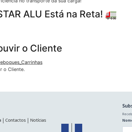
iciência no transporte da sua carga!
STAR ALU Está na Reta! 🚛
uvir o Cliente
 o Cliente.
Sub
Receb
a
Contactos
Notícias
Nom