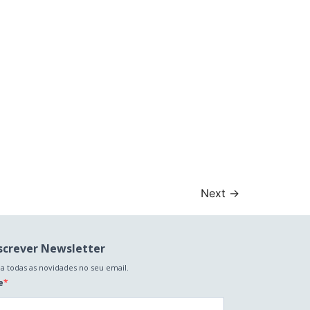
Next
→
screver Newsletter
a todas as novidades no seu email.
e