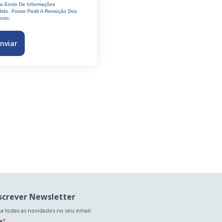
ra Envio De Informações
ido. Posso Pedir A Remoção Dos
nto.
nviar
screver Newsletter
a todas as novidades no seu email.
e