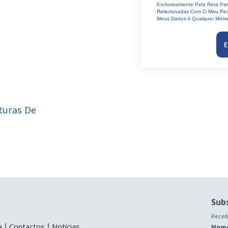
Exclusivamente Pela Reta Pa
Relacionadas Com O Meu Ped
Meus Dados A Qualquer Mome
E
turas De
Sub
Receb
a
Contactos
Notícias
Nom