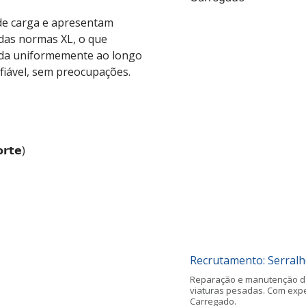
 de carga e apresentam
 das normas XL, o que
uída uniformemente ao longo
fiável, sem preocupações.
𝘁𝗲)
Recrutamento: Serralh
Reparação e manutenção da
viaturas pesadas. Com expe
Carregado.