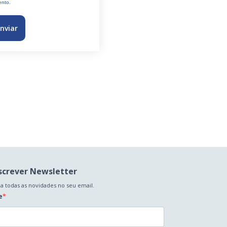
nto.
nviar
screver Newsletter
a todas as novidades no seu email.
e