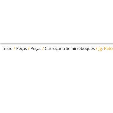
Início
/
Peças
/
Peças
/
Carroçaria Semirreboques
/ Jg. Pat