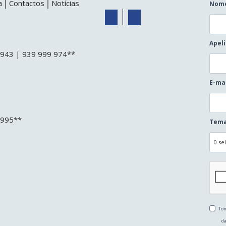
a
Contactos
Notícias
Nom
Apel
3 943 | 939 999 974**
E-ma
 995**
Tema
0 se
Tom
da