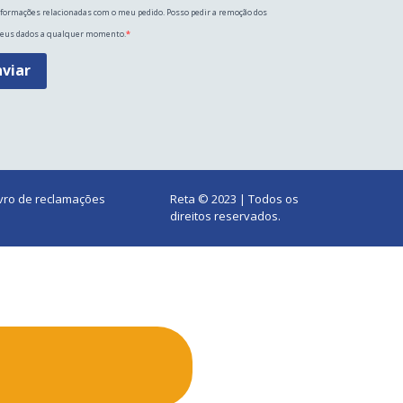
formações relacionadas com o meu pedido. Posso pedir a remoção dos
eus dados a qualquer momento.
nviar
ivro de reclamações
Reta © 2023 | Todos os
direitos reservados.