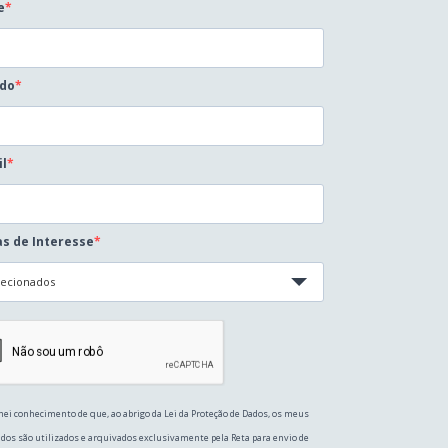
e
ido
il
s de Interesse
lecionados
ei conhecimento de que, ao abrigo da Lei da Proteção de Dados, os meus
dos são utilizados e arquivados exclusivamente pela Reta para envio de