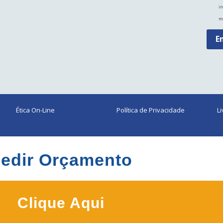
in
m
E
Ética On-Line
Política de Privacidade
L
edir Orçamento
Clique Aqui