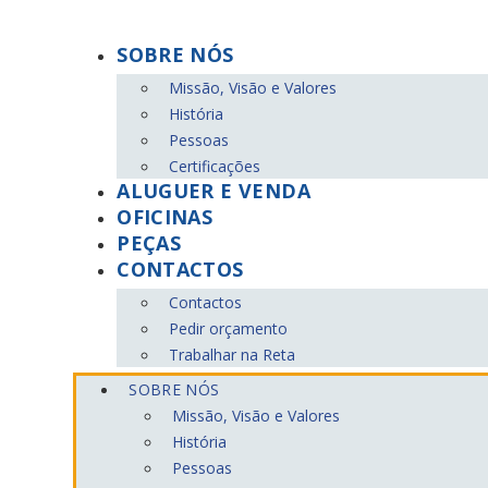
Pular
para
SOBRE NÓS
o
Missão, Visão e Valores
conteúdo
História
Pessoas
Certificações
ALUGUER E VENDA
DEVOLUÇÕES
OFICINAS
Gratuitas até 30 dias.
PEÇAS
CONTACTOS
SEGURANÇA
Contactos
Métodos de pagamento confiáveis.
Pedir orçamento
Trabalhar na Reta
SOBRE NÓS
PROMOÇÕES
Missão, Visão e Valores
As melhores ofertas do mercado.
História
Pessoas