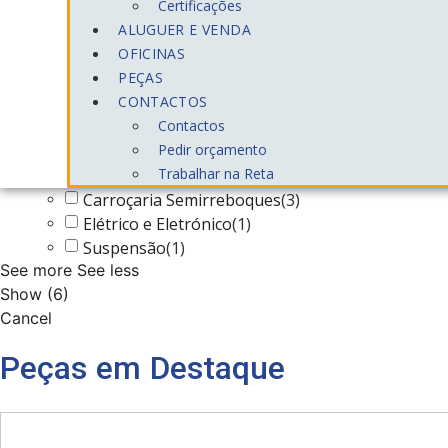
Certificações
Filters
ALUGUER E VENDA
Categorias
OFICINAS
PEÇAS
CONTACTOS
×
Contactos
Pedir orçamento
Peças
(
6
)
Trabalhar na Reta
Óleo
(
1
)
Carroçaria Semirreboques
(
3
)
Elétrico e Eletrónico
(
1
)
Suspensão
(
1
)
See more
See less
Show
(
6
)
Cancel
Peças em Destaque