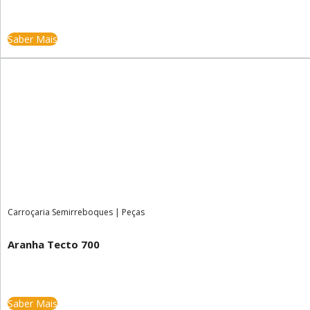
Saber Mais
Carroçaria Semirreboques
|
Peças
Aranha Tecto 700
Saber Mais