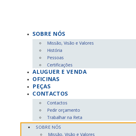
Pular
para
o
conteúdo
SOBRE NÓS
Missão, Visão e Valores
História
DEVOLUÇÕES
Pessoas
Gratuitas até 30 dias.
Certificações
ALUGUER E VENDA
OFICINAS
SEGURANÇA
PEÇAS
Métodos de pagamento confiáveis.
CONTACTOS
Contactos
Pedir orçamento
PROMOÇÕES
Trabalhar na Reta
As melhores ofertas do mercado.
SOBRE NÓS
Missão, Visão e Valores