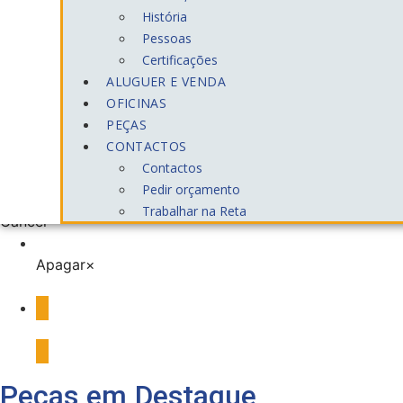
História
Filters
Pessoas
Apagar
×
Certificações
Oportunidades
×
ALUGUER E VENDA
Categorias
OFICINAS
PEÇAS
CONTACTOS
×
Contactos
See more
See less
Pedir orçamento
Show
(
2
)
Trabalhar na Reta
Cancel
Apagar
×
Oportunidades
×
Peças em Destaque