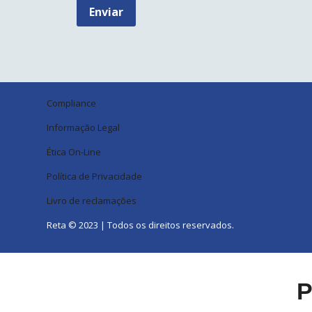
Enviar
Compliance
Informação Legal
Ética On-Line
Política de Privacidade
Livro de reclamações
Reta © 2023 | Todos os direitos reservados.
P