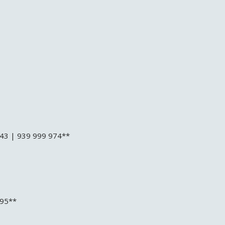
943 | 939 999 974**
995**