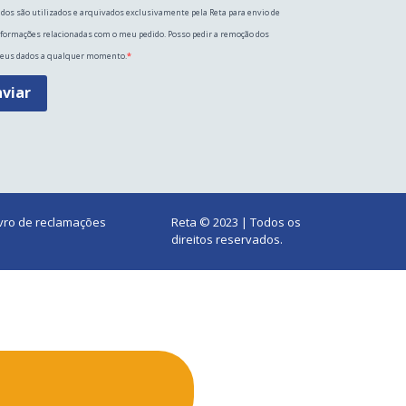
dos são utilizados e arquivados exclusivamente pela Reta para envio de
formações relacionadas com o meu pedido. Posso pedir a remoção dos
eus dados a qualquer momento.
nviar
ivro de reclamações
Reta © 2023 | Todos os
direitos reservados.