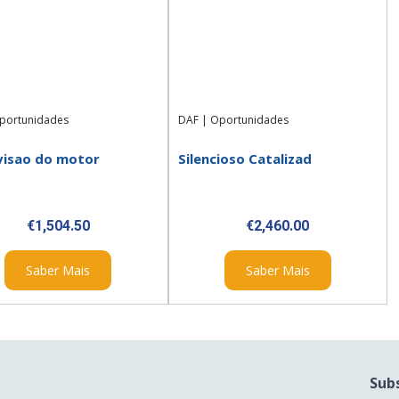
portunidades
DAF
|
Oportunidades
evisao do motor
Silencioso Catalizad
€
1,504.50
€
2,460.00
Saber Mais
Saber Mais
Sub