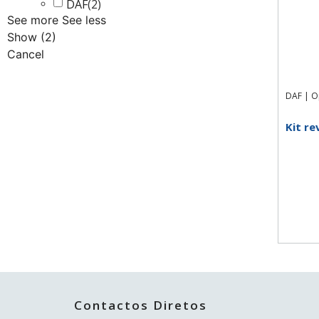
DAF
(
2
)
See more
See less
Show
(
2
)
Cancel
DAF
|
O
Kit r
Contactos Diretos