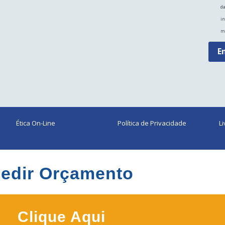
da
in
m
E
Ética On-Line
Política de Privacidade
L
edir Orçamento
Clique Aqui