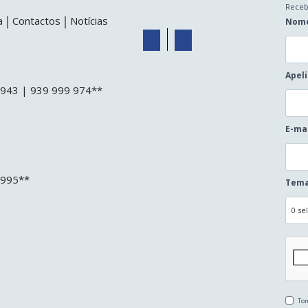
Receb
a
Contactos
Notícias
Nom
Apel
3 943 | 939 999 974**
E-ma
 995**
Tema
0 se
Tom