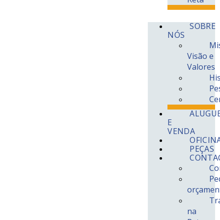
SOBRE
NÓS
Filters
Mi
Visão e
Apagar
×
Valores
DAF
×
Hi
Categorias
Pe
×
Ce
ALUGU
See more
See less
E
Show
(
2
)
VENDA
Cancel
OFICIN
PEÇAS
CONTA
Apagar
×
Co
Pe
orçamen
DAF
×
Tr
na