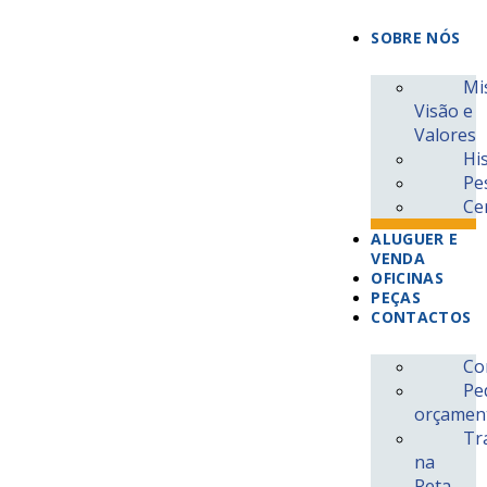
SOBRE NÓS
Mi
Visão e
Valores
Hi
Pe
DEVOLUÇÕES
Ce
Gratuitas até 30 dias.
ALUGUER E
VENDA
OFICINAS
PEÇAS
SEGURANÇA
CONTACTOS
Métodos de pagamento confiáveis.
Co
Pe
orçamen
PROMOÇÕES
Tr
na
As melhores ofertas do mercado.
Reta