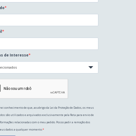
ido
il
s de Interesse
lecionados
ei conhecimento de que, ao abrigo da Lei da Proteção de Dados, os meus
dos são utilizados e arquivados exclusivamente pela Reta para envio de
formações relacionadas com o meu pedido. Posso pedir a remoção dos
eus dados a qualquer momento.