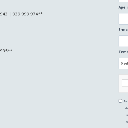
Apel
3 943 | 939 999 974**
E-ma
 995**
Tema
0 se
Tom
da
in
m