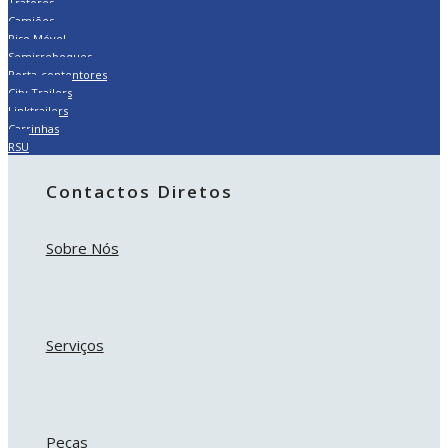
Tratores
Camiões
Piso Móvel
Semirreboques
Porta-contentores
City Trailers
Linktrailers
Carrinhas
RSU
Contactos Diretos
Sobre Nós
Serviços
Peças