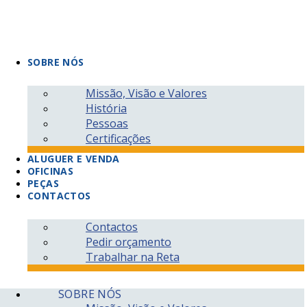
Pular
para
o
conteúdo
SOBRE NÓS
Missão, Visão e Valores
História
Pessoas
Carrinha 3,5T
Certificações
ALUGUER E VENDA
OFICINAS
Caixa Aberta
PEÇAS
CONTACTOS
recolha
Contactos
Pedir orçamento
Trabalhar na Reta
“Monos” e
SOBRE NÓS