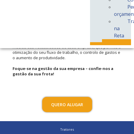
Aluguer Inclui
Pe
Vantagens do Aluguer
Renting
orçamen
Tr
na
Soluções Reta:
Reta
A Reta disponibiliza um serviço de aluguer flexível, à
medida das necessidades de cada empresa, que permite a
otimização do seu fluxo de trabalho, o controlo de gastos e
o aumento de produtividade.
Foque-se na gestão da sua empresa – confie-nos a
gestão da sua frota!
QUERO ALUGAR
Tratores