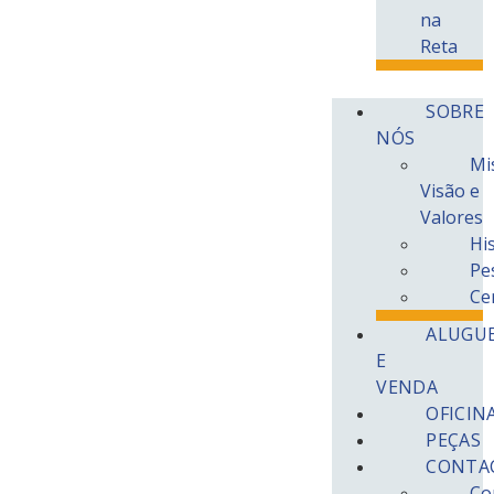
na
Reta
Alugar Carrinha 3,5T
SOBRE
Caixa Aberta
NÓS
Mi
Visão e
Valores
Hi
Pe
Ce
ALUGU
E
VENDA
OFICIN
PEÇAS
Aluguer Inclui
CONTA
Vantagens do Aluguer
Renting
Co